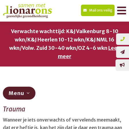
Mail ons veilig
Verwachte wachttijd: K&J Valkenburg 8-10
wkn/K&J Heerlen 10-12 wkn/K&J NML 16
wkn/Volw. Zuid 30-40 wkn/OZ 4-6 wkn
Lees
meer
Menu
Trauma
Diagnostiek
Wanneer je iets onverwachts of vervelends meemaakt,
ADHD
dat erg heftig is, kan het zijn dat je daar een trauma aan