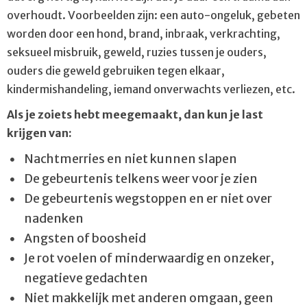
Angst
overhoudt. Voorbeelden zijn: een auto-ongeluk, gebeten
Autisme
worden door een hond, brand, inbraak, verkrachting,
seksueel misbruik, geweld, ruzies tussen je ouders,
Depressie
ouders die geweld gebruiken tegen elkaar,
Dwanghandelingen
kindermishandeling, iemand onverwachts verliezen, etc.
Dyslexie
Als je zoiets hebt meegemaakt, dan kun je last
Gedragsproblemen
krijgen van:
Hechtings­problema­tiek
Nachtmerries en niet kunnen slapen
Leerstoornissen
De gebeurtenis telkens weer voor je zien
De gebeurtenis wegstoppen en er niet over
Persoonlijkheids­problematiek
nadenken
Stoornis in de kindertijd / adolescentie
Angsten of boosheid
Tics
Je rot voelen of minderwaardig en onzeker,
Trauma
negatieve gedachten
Niet makkelijk met anderen omgaan, geen