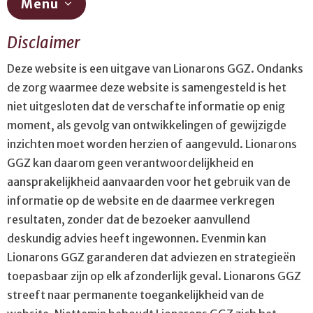
Menu
Disclaimer
Sitemap
Deze website is een uitgave van Lionarons GGZ. Ondanks
Algemene voorwaarden
de zorg waarmee deze website is samengesteld is het
Privacy verklaring
niet uitgesloten dat de verschafte informatie op enig
Disclaimer
moment, als gevolg van ontwikkelingen of gewijzigde
inzichten moet worden herzien of aangevuld. Lionarons
Digitale toegankelijkheid
GGZ kan daarom geen verantwoordelijkheid en
Colofon
aansprakelijkheid aanvaarden voor het gebruik van de
informatie op de website en de daarmee verkregen
resultaten, zonder dat de bezoeker aanvullend
deskundig advies heeft ingewonnen. Evenmin kan
Lionarons GGZ garanderen dat adviezen en strategieën
toepasbaar zijn op elk afzonderlijk geval. Lionarons GGZ
streeft naar permanente toegankelijkheid van de