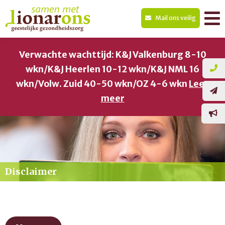
Mail ons veilig
Verwachte wachttijd: K&J Valkenburg 8-10
wkn/K&J Heerlen 10-12 wkn/K&J NML 16
wkn/Volw. Zuid 40-50 wkn/OZ 4-6 wkn
Lees
meer
Disclaimer