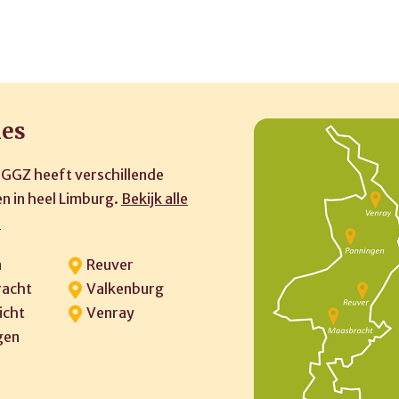
ies
 GGZ heeft verschillende
n in heel Limburg.
Bekijk alle
»
n
Reuver
acht
Valkenburg
icht
Venray
gen