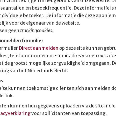
inzicht te krijgen in het gebruik van onze website. D
saantallen en bezoekfrequentie. Deze informatie is e
individuele bezoeker. De informatie die deze anonieme
lijk voor de eigenaar van de website.
tsen geen
trackingcookies
.
anmelden formulier
formulier
Direct aanmelden
op deze site kunnen gebru
res, telefonnummer en e-mailadres via een extra be
t de grootst mogelijke zorgvuldigheid omgegaan. De
ring van het Nederlands Recht.
ns
 site kunnen toekomstige cliënten zich aanmelden do
e link.
nten kunnen hun gegevens uploaden via de site indien 
vacyverklaring
voor sollicitanten van toepassing.