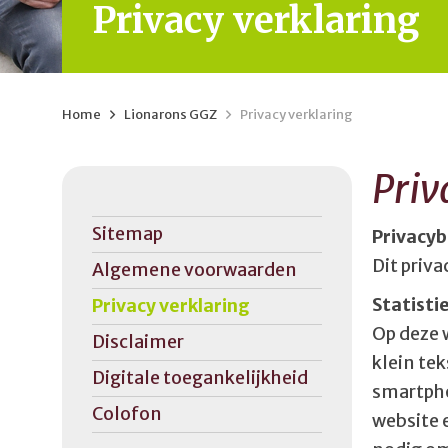
Privacy verklaring
Home
>
Lionarons GGZ
>
Privacy verklaring
Priv
Sitemap
Privacyb
Dit priva
Algemene voorwaarden
Statisti
Privacy verklaring
Op deze 
Disclaimer
klein te
Digitale toegankelijkheid
smartph
Colofon
website 