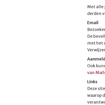
Met alle
derden v
Email
Bezoeker
De bevei
met het 
Verwijze
Aanmeld
Ook kunn
van Mai
Links
Deze sit
waarop d
verantwo