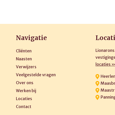
Navigatie
Locat
Lionarons
Cliënten
vestiginge
Naasten
locaties 
Verwijzers
Veelgestelde vragen
Heerle
Over ons
Maasbr
Maastr
Werken bij
Pannin
Locaties
Contact