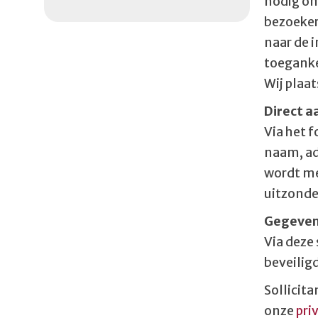
nodig om 
bezoeker
naar de 
toeganke
Wij plaa
Direct a
Via het 
naam, ad
wordt me
uitzonde
Gegeve
Via deze
beveiligd
Sollicita
onze
pri