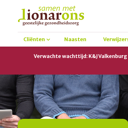
Cliënten
Naasten
Verwijzer
Verwachte wachttijd: K&J Valkenbur