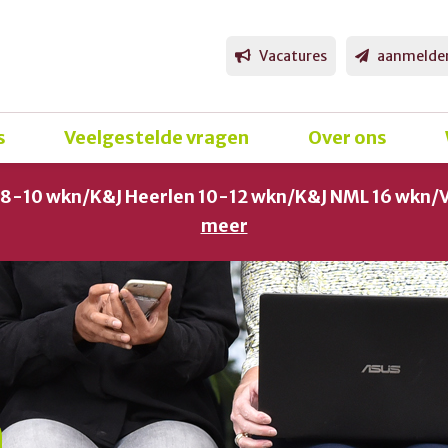
Vacatures
aanmelde
s
Veelgestelde vragen
Over ons
g 8-10 wkn/K&J Heerlen 10-12 wkn/K&J NML 16 wkn/
meer