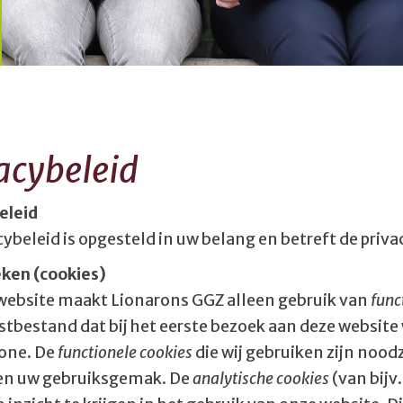
acybeleid
eleid
cybeleid is opgesteld in uw belang en betreft de priv
eken (cookies)
website maakt Lionarons GGZ alleen gebruik van
func
kstbestand dat bij het eerste bezoek aan deze websit
one. De
functionele cookies
die wij gebruiken zijn nood
en uw gebruiksgemak. De
analytische cookies
(van bijv