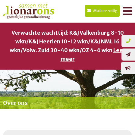
Mail ons veilig
Verwachte wachttijd: K&J Valkenburg 8-10
wkn/K&J Heerlen 10-12 wkn/K&J NML 16
wkn/Volw. Zuid 30-40 wkn/OZ 4-6 wkn
Lees
meer
Over ons