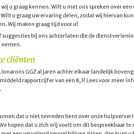
wij u graag kennen. Wilt u met ons spreken over een
Wilt u graag uw ervaring delen, zodat wij hiervan k
en. Wij maken graag tijd voor u!
f suggesties bij ons achterlaten die de dienstverlen
e nemen.
e cliënten
Lionarons GGZ al jaren achter elkaar landelijk boven
ddeld rapportcijfer van een 8,3! Lees voor meer in
.
omen dat u niet tevreden bent over onze hulpververle
e hopen dat u zich vrij voelt om dit bespreekbaar t
h met een vervelend gevoel blijven zitten, dan kunt