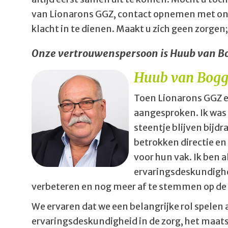
van Lionarons GGZ, contact opnemen met onz
klacht in te dienen. Maakt u zich geen zorge
Onze vertrouwenspersoon is Huub van B
Huub va
n Bogg
Toen Lionarons GGZ e
aangesproken. Ik was 
steentje blijven bijdr
betrokken directie en 
voor hun vak. Ik ben 
ervaringsdeskundighei
verbeteren en nog meer af te stemmen op de 
We ervaren dat we een belangrijke rol spelen 
ervaringsdeskundigheid in de zorg, het maatsc