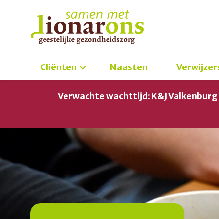
Cliënten
Naasten
Verwijzer
Verwachte wachttijd: K&J Valkenbur