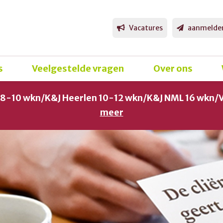
Vacatures
aanmelde
s
Veelgestelde vragen
Over ons
g 8-10 wkn/K&J Heerlen 10-12 wkn/K&J NML 16 wkn/
meer