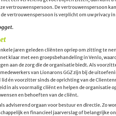
e vertrouwenspersoon. De vertrouwenspersoon kan u 
n; de vertrouwenspersoon is verplicht om uw privacy 
ogget.
et
nkele jaren geleden cliënten opriep om zitting te n
net klaar met een groepsbehandeling in Venlo, waarov
agen aan de zorg die de organisatie biedt. Als voorzit
medewerkers van Lionarons GGZ zijn bij de uitoefening
al lid én voorzitter sinds de oprichting van de Client
d in als voormalig cliënt en helpen de organisatie o
wensen en behoeften van de cliënt.
als adviserend orgaan voor bestuur en directie. Zo w
happelijk en financieel jaarverslag of belangrijke on