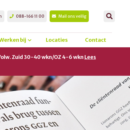
n
088-166 11 00
Mail ons veilig
Werken bij
Locaties
Contact
Volw. Zuid 30-40 wkn/OZ 4-6 wkn
Lees