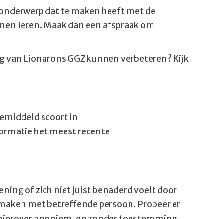
 onderwerp dat te maken heeft met de
unnen leren. Maak dan een afspraak om
ing van Lionarons GGZ kunnen verbeteren? Kijk
gemiddeld scoort in
formatie het meest recente
ning of zich niet juist benaderd voelt door
e maken met betreffende persoon. Probeer er
 u hierover anoniem, en zonder toestemming