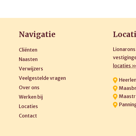
Navigatie
Locat
Lionarons
Cliënten
vestiginge
Naasten
locaties 
Verwijzers
Veelgestelde vragen
Heerle
Over ons
Maasbr
Maastr
Werken bij
Pannin
Locaties
Contact