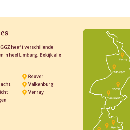
ies
 GGZ heeft verschillende
n in heel Limburg.
Bekijk alle
»
n
Reuver
acht
Valkenburg
icht
Venray
gen