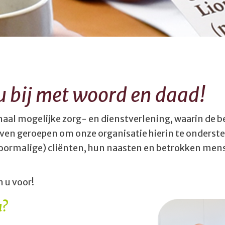
u bij met woord en daad!
maal mogelijke zorg- en dienstverlening, waarin de b
even geroepen om onze organisatie hierin te onders
voormalige) cliënten, hun naasten en betrokken mense
n u voor!
u?