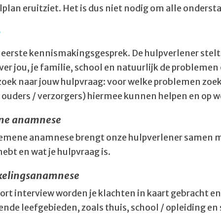
plan eruitziet. Het is dus niet nodig om alle onders
e
t eerste kennismakingsgesprek. De hulpverlener stelt 
er jou, je familie, school en natuurlijk de problemen
 zoek naar jouw hulpvraag: voor welke problemen zoek j
je ouders / verzorgers) hiermee kunnen helpen en op 
ne anamnese
gemene anamnese brengt onze hulpverlener samen met
hebt en wat je hulpvraag is.
kelingsanamnese
oort interview worden je klachten in kaart gebracht e
ende leefgebieden, zoals thuis, school / opleiding en