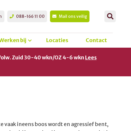
n
088-166 11 00
Mail ons veilig
Werken bij
Locaties
Contact
Volw. Zuid 30-40 wkn/OZ 4-6 wkn
Lees
e vaak ineens boos wordt en agressief bent,