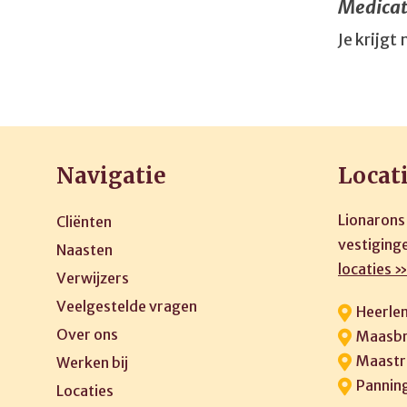
Medicat
Je krijgt
Navigatie
Locat
Lionarons
Cliënten
vestiginge
Naasten
locaties 
Verwijzers
Veelgestelde vragen
Heerle
Over ons
Maasbr
Maastr
Werken bij
Pannin
Locaties