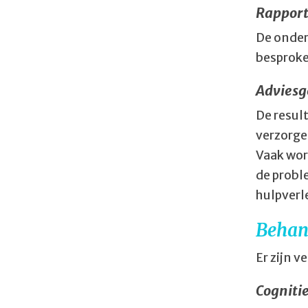
Rappor
De onder
besproke
Adviesg
De resul
verzorge
Vaak wor
de probl
hulpverle
Behan
Er zijn 
Cogniti