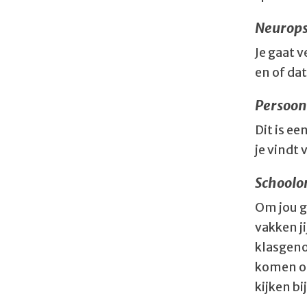
Neurops
Je gaat 
en of da
Persoon
Dit is ee
je vindt 
Schoolo
Om jou go
vakken ji
klasgeno
komen of
kijken bi