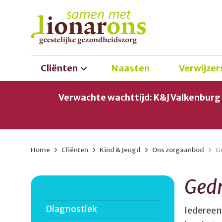
Cliënten
Naasten
Verwijzer
Verwachte wachttijd: K&J Valkenbur
Home
>
Cliënten
>
Kind & Jeugd
>
Ons zorgaanbod
>
G
Ged
Diagnostiek
Iedereen