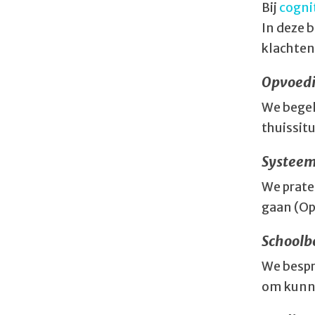
Bij
cogni
In deze b
klachten
Opvoedi
We begel
thuissitu
Systeem
We prate
gaan (Op
Schoolb
We bespr
om kunne