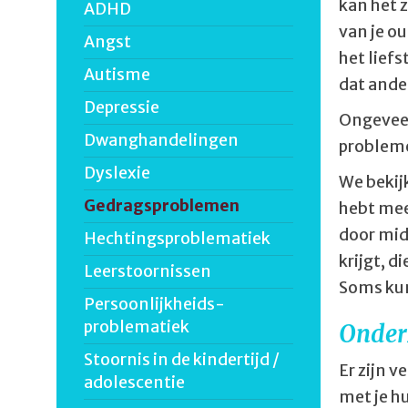
kan het 
ADHD
van je ou
Angst
het liefs
Autisme
dat ander
Depressie
Ongeveer
Dwanghandelingen
problemen
Dyslexie
We bekij
Gedragsproblemen
hebt mee
door mid
Hechtings­problema­tiek
krijgt, d
Leerstoornissen
Soms kun
Persoonlijkheids­
problematiek
Onder
Stoornis in de kindertijd /
Er zijn 
adolescentie
met je h