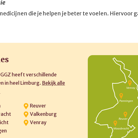
ie
 medicijnen die je helpen je beter te voelen. Hiervoor g
ies
 GGZ heeft verschillende
n in heel Limburg.
Bekijk alle
»
n
Reuver
acht
Valkenburg
icht
Venray
gen