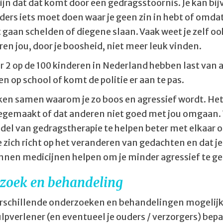
zijn dat dat komt door een gedragsstoornis. Je kan b
ders iets moet doen waar je geen zin in hebt of omdat 
t gaan schelden of diegene slaan. Vaak weet je zelf o
en jou, door je boosheid, niet meer leuk vinden.
 2 op de 100 kinderen in Nederland hebben last van a
 op school of komt de politie er aan te pas.
ken samen waarom je zo boos en agressief wordt. Het k
gemaakt of dat anderen niet goed met jou omgaan. Wi
del van gedragstherapie te helpen beter met elkaar om
ie zich richt op het veranderen van gedachten en dat j
nen medicijnen helpen om je minder agressief te g
zoek en behandeling
verschillende onderzoeken en behandelingen mogelij
ulpverlener (en eventueel je ouders / verzorgers) bep