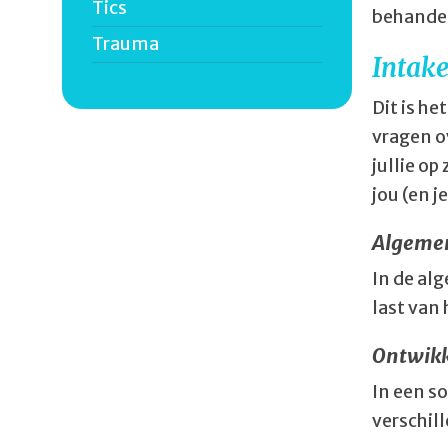
Tics
behandel
Trauma
Intak
Dit is he
vragen ov
jullie op
jou (en 
Algeme
In de al
last van 
Ontwik
In een s
verschill