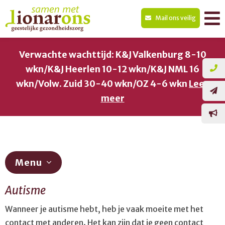
Mail ons veilig
Verwachte wachttijd: K&J Valkenburg 8-10
wkn/K&J Heerlen 10-12 wkn/K&J NML 16
wkn/Volw. Zuid 30-40 wkn/OZ 4-6 wkn
Lees
meer
Menu
Autisme
Diagnostiek
Wanneer je autisme hebt, heb je vaak moeite met het
ADHD
contact met anderen. Het kan zijn dat je geen contact