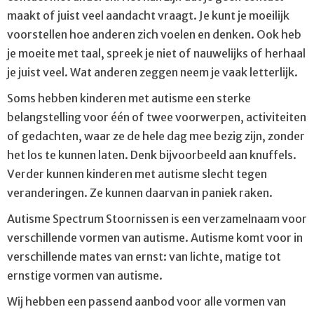
Angst
maakt of juist veel aandacht vraagt. Je kunt je moeilijk
Autisme
voorstellen hoe anderen zich voelen en denken. Ook heb
je moeite met taal, spreek je niet of nauwelijks of herhaal
Depressie
je juist veel. Wat anderen zeggen neem je vaak letterlijk.
Dwanghandelingen
Soms hebben kinderen met autisme een sterke
Dyslexie
belangstelling voor één of twee voorwerpen, activiteiten
Gedragsproblemen
of gedachten, waar ze de hele dag mee bezig zijn, zonder
het los te kunnen laten. Denk bijvoorbeeld aan knuffels.
Hechtings­problema­tiek
Verder kunnen kinderen met autisme slecht tegen
Leerstoornissen
veranderingen. Ze kunnen daarvan in paniek raken.
Persoonlijkheids­problematiek
Autisme Spectrum Stoornissen is een verzamelnaam voor
Stoornis in de kindertijd / adolescentie
verschillende vormen van autisme. Autisme komt voor in
verschillende mates van ernst: van lichte, matige tot
Tics
ernstige vormen van autisme.
Trauma
Wij hebben een passend aanbod voor alle vormen van