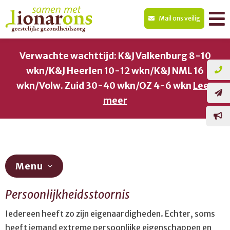
Mail ons veilig
Verwachte wachttijd: K&J Valkenburg 8-10
wkn/K&J Heerlen 10-12 wkn/K&J NML 16
wkn/Volw. Zuid 30-40 wkn/OZ 4-6 wkn
Lees
meer
Menu
Persoonlijkheidsstoornis
Diagnostiek
Iedereen heeft zo zijn eigenaardigheden. Echter, soms
ADHD
heeft iemand extreme persoonlijke eigenschappen en