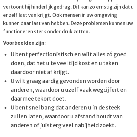
Angst
vertoont hij hinderlijk gedrag. Dit kan zo ernstig zijn dat u
Autisme
er zelf last van krijgt. Ook mensen in uw omgeving
kunnen daar last van hebben. Deze problemen kunnen uw
Dementie
functioneren sterk onder druk zetten.
Depressie
Voorbeelden zijn:
Dramatherapie
U bent perfectionistisch en wilt alles zó goed
Dwanghandelingen
doen, dat het u te veel tijd kost en u taken
Groepsdynamische psychotherapie
daardoor niet af krijgt.
Outreachende zorg
U wilt graag aardig gevonden worden door
anderen, waardoor u uzelf vaak wegcijfert en
Persoonlijkheids­problematiek
daarmee tekort doet.
Psychomotorische therapie (PMT)
U bent snel bang dat anderen u in de steek
Somatoforme stoornis
zullen laten, waardoor u afstand houdt van
Trauma
anderen of juist erg veel nabijheid zoekt.
Vaardighedengroep