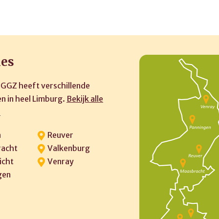
ies
 GGZ heeft verschillende
n in heel Limburg.
Bekijk alle
»
n
Reuver
acht
Valkenburg
icht
Venray
gen