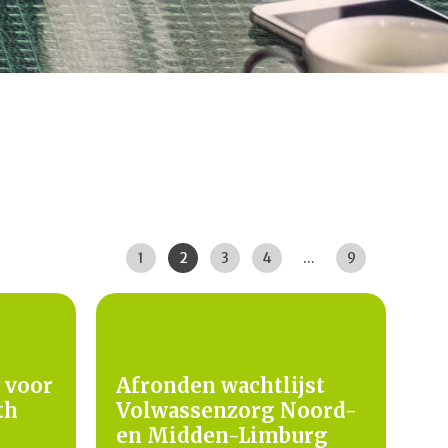
Pagina:
|
|
|
|
|
|
|
1
2
3
4
...
9
 voor
Afronden wachtlijst
th
Volwassenzorg Noord-
en Midden-Limburg