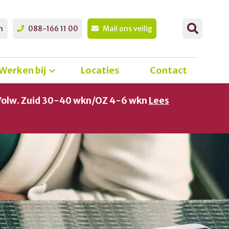
n
088-166 11 00
Mail ons veilig
Werken bij
Locaties
Contact
Volw. Zuid 30-40 wkn/OZ 4-6 wkn
Lees