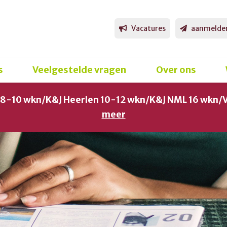
Vacatures
aanmelde
s
Veelgestelde vragen
Over ons
g 8-10 wkn/K&J Heerlen 10-12 wkn/K&J NML 16 wkn/
meer