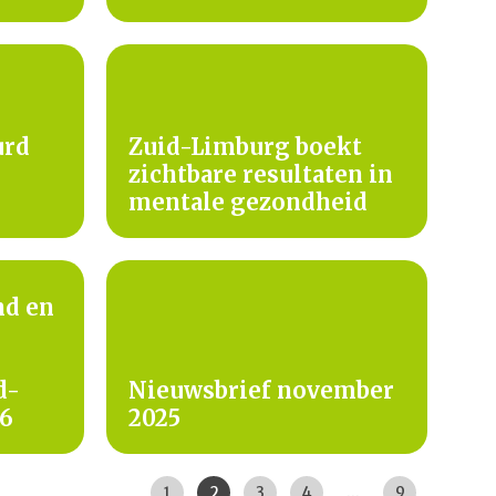
urd
Zuid-Limburg boekt
zichtbare resultaten in
mentale gezondheid
nd en
d-
Nieuwsbrief november
26
2025
Pagina:
|
|
|
|
|
|
|
1
2
3
4
...
9