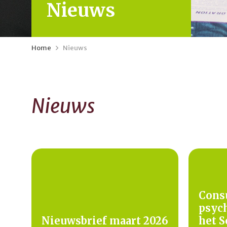
Nieuws
Home
>
Nieuws
Nieuws
Consu
psych
Nieuwsbrief maart 2026
het 