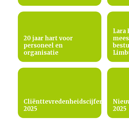
Lara 
20 jaar hart voor
meest
personeel en
bestu
organisatie
Limb
Cliënttevredenheidscijfers
Nieu
2025
2025