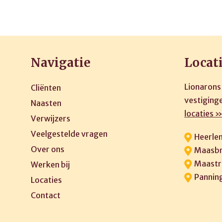
Navigatie
Locat
Lionarons
Cliënten
vestiginge
Naasten
locaties 
Verwijzers
Veelgestelde vragen
Heerle
Over ons
Maasbr
Maastr
Werken bij
Pannin
Locaties
Contact