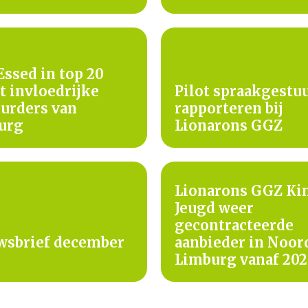
Essed in top 20
 invloedrijke
Pilot spraakgestu
urders van
rapporteren bij
urg
Lionarons GGZ
Lionarons GGZ Ki
Jeugd weer
gecontracteerde
wsbrief december
aanbieder in Noor
Limburg vanaf 20