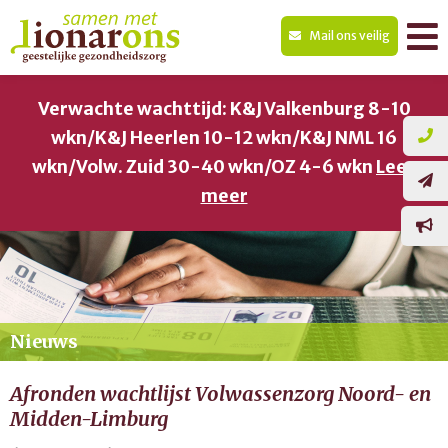
Mail ons veilig
Verwachte wachttijd: K&J Valkenburg 8-10
wkn/K&J Heerlen 10-12 wkn/K&J NML 16
wkn/Volw. Zuid 30-40 wkn/OZ 4-6 wkn
Lees
meer
Nieuws
Afronden wachtlijst Volwassenzorg Noord- en
Midden-Limburg