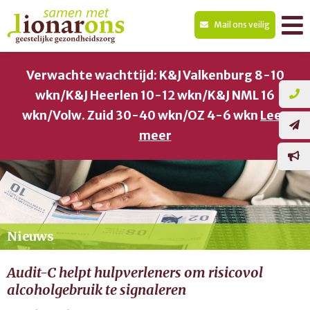
Mail ons veilig
Verwachte wachttijd: K&J Valkenburg 8-10
wkn/K&J Heerlen 10-12 wkn/K&J NML 16
wkn/Volw. Zuid 30-40 wkn/OZ 4-6 wkn
Lees
meer
Nieuws
Audit-C helpt hulpverleners om risicovol
alcoholgebruik te signaleren