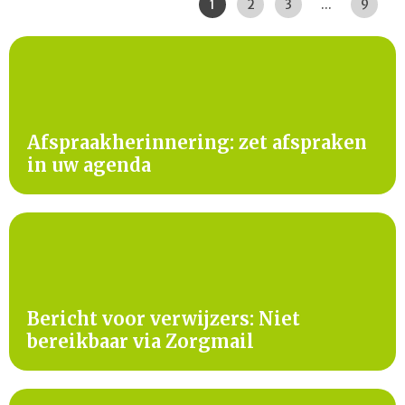
Pagina:
|
|
|
|
|
1
2
3
...
9
Afspraakherinnering: zet afspraken
in uw agenda
Bericht voor verwijzers: Niet
bereikbaar via Zorgmail