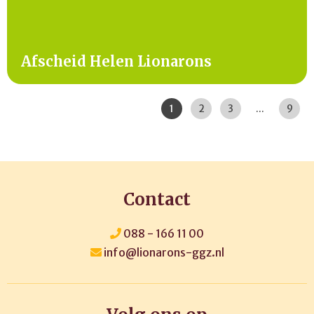
Afscheid Helen Lionarons
Pagina:
|
|
|
|
|
1
2
3
...
9
Contact
088 - 166 11 00
info@lionarons-ggz.nl