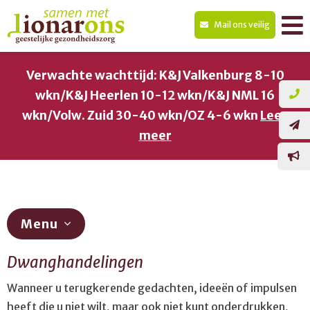
Mail ons veilig
Verwachte wachttijd: K&J Valkenburg 8-10
wkn/K&J Heerlen 10-12 wkn/K&J NML 16
wkn/Volw. Zuid 30-40 wkn/OZ 4-6 wkn
Lees
meer
Menu
Dwanghandelingen
Diagnostiek
Wanneer u terugkerende gedachten, ideeën of impulsen
ADHD
heeft die u niet wilt, maar ook niet kunt onderdrukken,