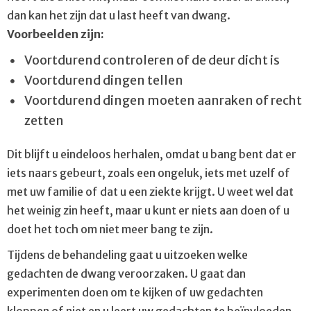
Angst
dan kan het zijn dat u last heeft van dwang.
Autisme
Voorbeelden zijn:
Dementie
Voortdurend controleren of de deur dicht is
Depressie
Voortdurend dingen tellen
Voortdurend dingen moeten aanraken of recht
Dwanghandelingen
zetten
Persoonlijkheids­problematiek
Dit blijft u eindeloos herhalen, omdat u bang bent dat er
Somatoforme stoornis
iets naars gebeurt, zoals een ongeluk, iets met uzelf of
Trauma
met uw familie of dat u een ziekte krijgt. U weet wel dat
het weinig zin heeft, maar u kunt er niets aan doen of u
doet het toch om niet meer bang te zijn.
Tijdens de behandeling gaat u uitzoeken welke
gedachten de dwang veroorzaken. U gaat dan
experimenten doen om te kijken of uw gedachten