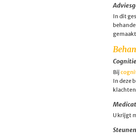
Adviesg
In dit g
behandel
gemaakt
Behan
Cogniti
Bij
cogni
In deze b
klachten
Medicat
U krijgt 
Steunen