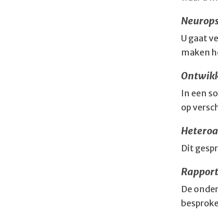
Neurops
U gaat v
maken h
Ontwik
In een s
op versc
Hetero
Dit gesp
Rappor
De onder
besproke