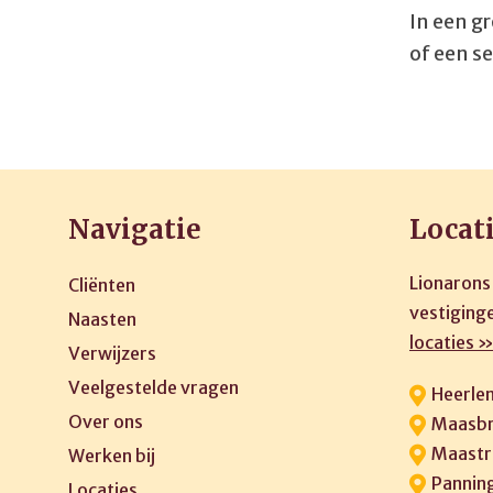
In een g
of een s
Navigatie
Locat
Lionarons
Cliënten
vestiginge
Naasten
locaties 
Verwijzers
Veelgestelde vragen
Heerle
Over ons
Maasbr
Maastr
Werken bij
Pannin
Locaties