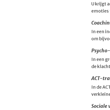
U krijgt
emoties 
Coachin
In een i
om bijvo
Psycho-
In een g
de klach
ACT-tra
In de AC
verkleine
Sociale