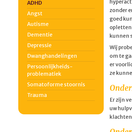
hyperacti
ADHD
zonder er
Angst
goed kun
Autisme
opletten
Dementie
kunnen s
Depressie
Wij prob
Dwanghandelingen
om te ga
er voorl
Persoonlijkheids­
ze kunne
problematiek
Somatoforme stoornis
Onder
Trauma
Er zijn 
uw hulpv
klachten
Onder