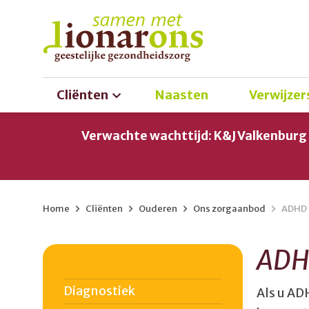
Cliënten
Naasten
Verwijzer
Verwachte wachttijd: K&J Valkenbur
Home
>
Cliënten
>
Ouderen
>
Ons zorgaanbod
>
ADHD
AD
Diagnostiek
Als u AD