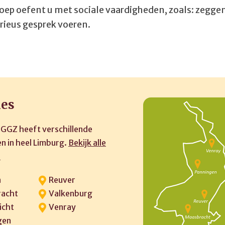
roep oefent u met sociale vaardigheden, zoals: zegge
erieus gesprek voeren.
ies
 GGZ heeft verschillende
n in heel Limburg.
Bekijk alle
»
n
Reuver
acht
Valkenburg
icht
Venray
gen