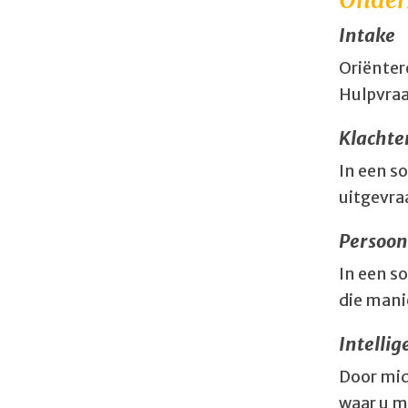
Intake
Oriënte
Hulpvra
Klacht
In een s
uitgevra
Persoo
In een s
die mani
Intelli
Door mid
waar u m