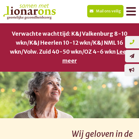
Mail ons veilig
Verwachte wachttijd: K&J Valkenburg 8-10
wkn/K&J Heerlen 10-12 wkn/K&J NML 16
wkn/Volw. Zuid 40-50 wkn/OZ 4-6 wkn
Lees
meer
Wij geloven in de
Wij geloven in de
Wij geloven in de
Wij geloven in de