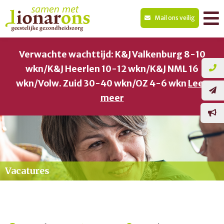
Mail ons veilig
Verwachte wachttijd: K&J Valkenburg 8-10
wkn/K&J Heerlen 10-12 wkn/K&J NML 16
wkn/Volw. Zuid 30-40 wkn/OZ 4-6 wkn
Lees
meer
Vacatures