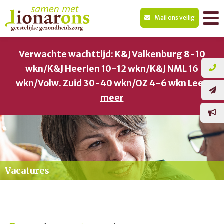
Mail ons veilig
Verwachte wachttijd: K&J Valkenburg 8-10
wkn/K&J Heerlen 10-12 wkn/K&J NML 16
wkn/Volw. Zuid 30-40 wkn/OZ 4-6 wkn
Lees
meer
Vacatures