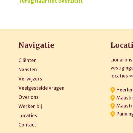
Terug naar het overzicht
Navigatie
Locat
Lionarons
Cliënten
vestiginge
Naasten
locaties 
Verwijzers
Veelgestelde vragen
Heerle
Over ons
Maasbr
Maastr
Werken bij
Pannin
Locaties
Contact