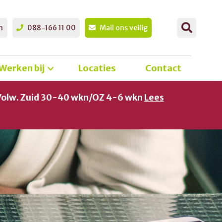
n
088-166 11 00
Mail ons veilig
Werken bij
Locaties
Contact
Volw. Zuid 30-40 wkn/OZ 4-6 wkn
Lees