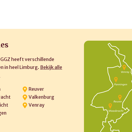
ies
 GGZ heeft verschillende
n in heel Limburg.
Bekijk alle
»
n
Reuver
acht
Valkenburg
icht
Venray
gen