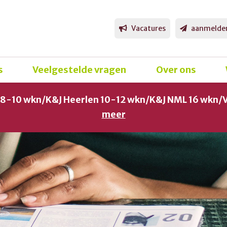
Vacatures
aanmelde
s
Veelgestelde vragen
Over ons
g 8-10 wkn/K&J Heerlen 10-12 wkn/K&J NML 16 wkn/
meer