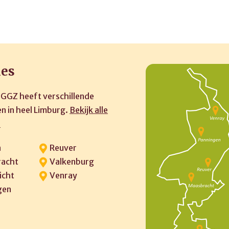
ies
 GGZ heeft verschillende
n in heel Limburg.
Bekijk alle
»
n
Reuver
acht
Valkenburg
icht
Venray
gen