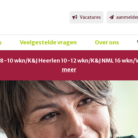
Vacatures
aanmelde
s
Veelgestelde vragen
Over ons
g 8-10 wkn/K&J Heerlen 10-12 wkn/K&J NML 16 wkn/
meer