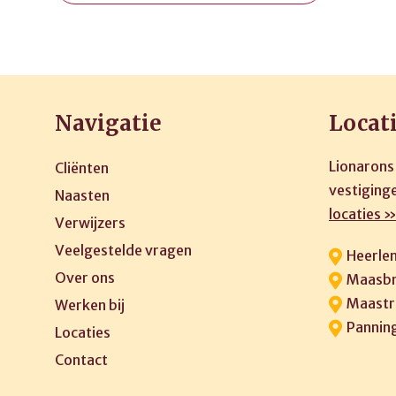
Navigatie
Locat
Lionarons
Cliënten
vestiginge
Naasten
locaties 
Verwijzers
Veelgestelde vragen
Heerle
Over ons
Maasbr
Maastr
Werken bij
Pannin
Locaties
Contact