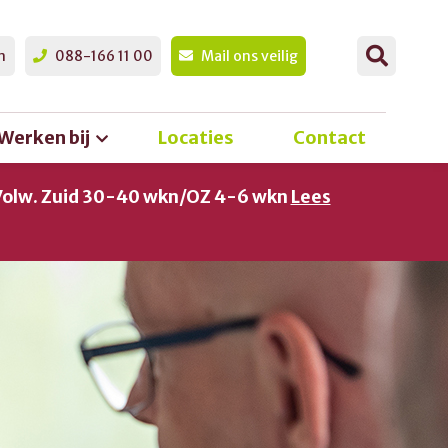
n
088-166 11 00
Mail ons veilig
Werken bij
Locaties
Contact
Volw. Zuid 30-40 wkn/OZ 4-6 wkn
Lees